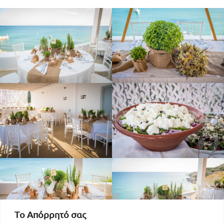
Tο Aπόρρητό σας